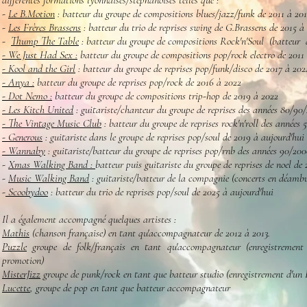
différentes formations lyonnaises/stéphanoises telles que :
-
Le
B.Motion
:
batteur du
groupe de compositions blues/jazz/funk de 2011 à 20
-
Les Frères Brassens
:
batteur du trio de reprises swing de G.Brassens de 2015 à
-
Thump The Table
:
batteur du
groupe de compositions Rock'n'Soul (batteur d
- We Just Had Sex :
batteur du
groupe de compositions pop/rock electro de 2011 
- Kool and the Girl
: batteur du groupe de reprises pop/funk/disco de 2017 à 202
- Anya :
batteur du groupe de reprises pop/rock de 2016 à 2022
- Dot Nemo :
batteur du groupe de compositions trip-hop de 2019 à 2022
- Les Kitch United
: guitariste/chanteur du groupe de reprises des années 80/90
- The Vintage Music Club
: batteur du groupe de reprises rock'n'roll des années
- Generous
: guitariste dans le groupe de reprises pop/soul de 2019 à aujourd'hui
- Wannaby
: guitariste/batteur du groupe de reprises pop/rnb des années 90/200
-
Xmas Walking Band :
batteur puis guitariste du groupe de reprises de noel de
-
Music Walking Band
: guitariste/batteur de la compagnie (concerts en déambu
-
Scoobydoo
: batteur du trio de reprises pop/soul de 2025 à aujourd'hui
Il a également accompagné quelques artistes :
Mathis
(chanson française) en tant qu'accompagnateur de 2012 à 2013.
Puzzle
groupe de folk/français en tant qu'accompagnateur (enregistrement
promotion)
MisterJizz
groupe de punk/rock en tant que batteur studio (enregistrement d'un E
Lucette
, groupe de pop en tant que batteur accompagnateur