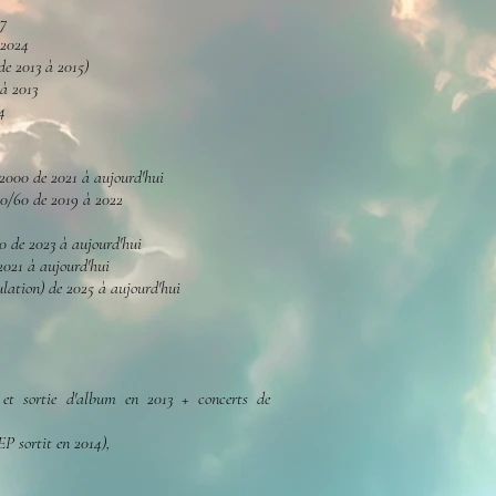
17
 2024
e 2013 à 2015)
à 2013
4
/2000 de 2021 à aujourd'hui
 50/60 de 2019 à 2022
0 de 2023 à aujourd'hui
 2021 à aujourd'hui
lation) de 2025 à aujourd'hui
 et sortie d'album en 2013 + concerts de
P sortit en 2014),