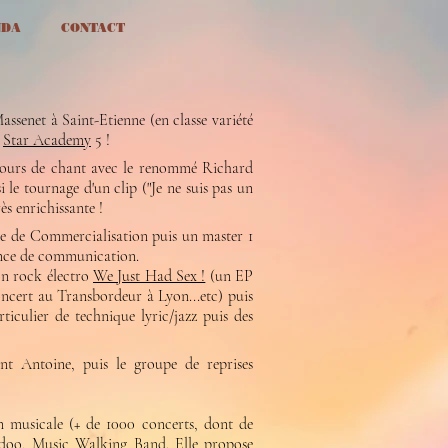
NDA
CONTACT
assenet à Saint-Etienne (en classe variété
a
Star Academy
5 !
s cours de chant avec le renommé Richard
 le tournage d'un clip ("Je ne suis pas un
ès enrichissante !
ue de Commercialisation puis un master 1
gence de communication.
on rock électro
We Just Had Sex !
(un EP
cert au Transbordeur à Lyon...etc) puis
rticulier de technique lyric/jazz puis des
nt Antoine, puis le
groupe de reprises
n musicale (+ de 1000 concerts, dont de
doo
,
Music Walking Band
. Elle propose