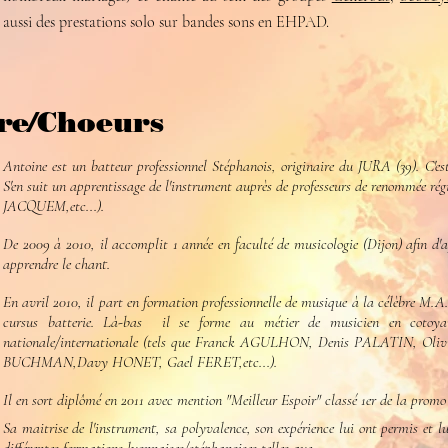
aussi des prestations solo sur bandes sons en EHPAD.
are/Choeurs
Antoine est un batteur professionnel Stéphanois, originaire du JURA (39). C'est 
S'en suit un apprentissage de l'instrument auprès de professeurs de renommée 
JACQUEM,etc...).
De 2009 à 2010, il accomplit 1 année en faculté de musicologie (Dijon) afin d'
apprendre le chant.
En avril 2010, il part en formation professionnelle de musique à la célèbre M.A.
cursus batterie.
Là-bas
il se forme au métier de musicien en cotoyant
nationale/internationale (tels que Franck AGULHON, Denis PALATIN, O
BUCHMAN,Davy HONET, Gael FERET,etc...).
Il en sort diplômé en 2011 avec mention "Meilleur Espoir" classé 1er de la promo
Sa maitrise de l'instrument, sa
polyvalence
, son expérience lui ont permis et l