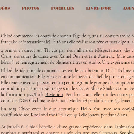
DÉOS
PHOTOS
FORMULES
LIVRE D'OR
AGE
Chloé commence les
cours de chant
à l'âge de 13 ans au conservatoire M
française et internationale). À 18 ans elle réalise son rêve et participe à l
4 primes en direct sur Tf1
vus par des milliers de téléspectateurs, de
Cross, des cours de danse avec Kamel Ouali et tant d'autres... Mais aussi
héros"), et l'enregistrement de plusieurs titres en studio. Une expérience tr
Chloé décide alors de continuer ses études et obtient un DUT Techniq
en communication. Elle exerce ensuite le métier de chef de projet en a
Elle renoue avec sa passion en 2013 en intégrant le groupe de compositi
coproduit par Damien Bolo ingé son de C2C et Shake Shake Go, un con
la formation jazz/funk
B.Motion
. Pendant 2 ans elle suit des cours pa
cours de TCM (Technique de Chant Moderne) pendant 2 ans également.​
En 2015 Chloé créer le duo acoustique
Hello You
avec son conjoi
soul/funk/disco
Kool and the Girl
avec qui elle jouera pendant 8 ans.
Aujourd'hui, Chloé bénéficie d'une grande expérience dans l'animatio
nombreux mariages) et chante au sein des groupes
Generous
,
Scooby