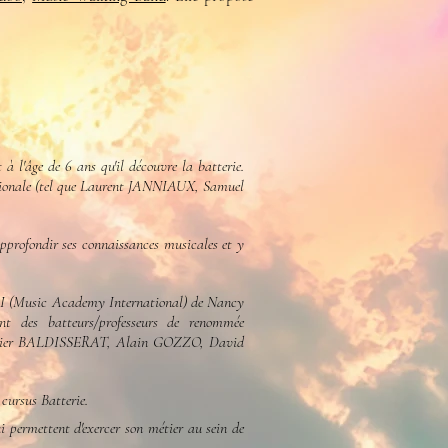
à l'âge de 6 ans qu'il découvre la batterie.
régionale (tel que Laurent JANNIAUX, Samuel
approfondir ses connaissances musicales et y
I (
Music Academy International)
de Nancy
 des batteurs/professeurs de renommée
livier BALDISSERAT, Alain GOZZO, David
 cursus Batterie.
ui permettent d'exercer son métier au sein de